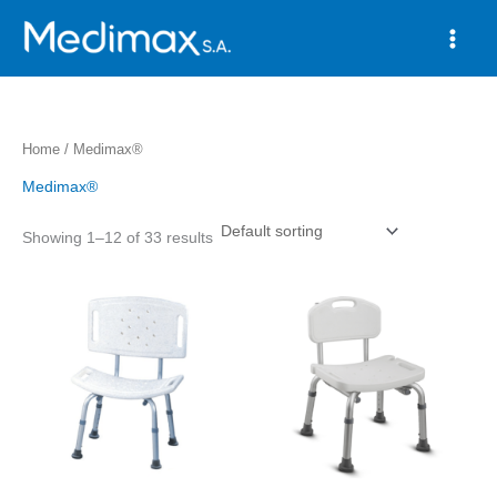
Skip
to
content
Home
/ Medimax®
Medimax®
Showing 1–12 of 33 results