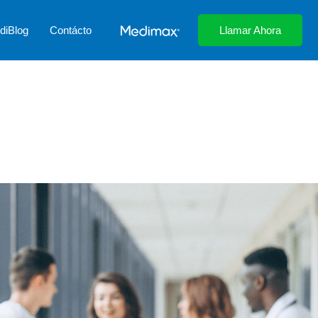
diBlog
Contácto
Llamar Ahora