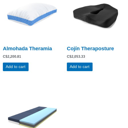
Almohada Theramia
Cojín Theraposture
C$
2,200.81
C$
2,053.33
Add to cart
Add to cart