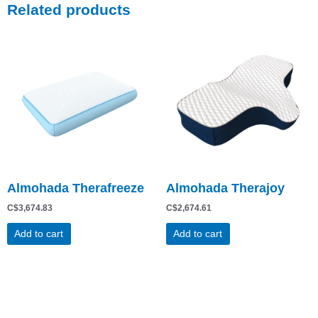
Related products
Almohada Therafreeze
Almohada Therajoy
C$
3,674.83
C$
2,674.61
Add to cart
Add to cart