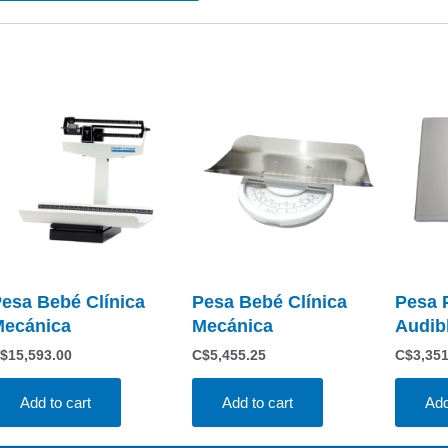
esa Bebé Clínica
Pesa Bebé Clínica
Pesa P
ecánica
Mecánica
Audib
$
15,593.00
C$
5,455.25
C$
3,35
Add to cart
Add to cart
Add