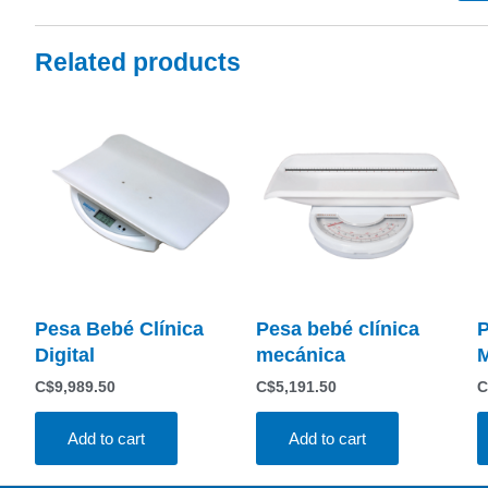
Related products
Pesa Bebé Clínica
Pesa bebé clínica
P
Digital
mecánica
M
C$
9,989.50
C$
5,191.50
C
Add to cart
Add to cart