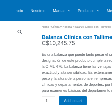
Inicio
Nosotros
Marcas
Productos
Me
Home
/
Clínica y Hospital
/ Balanza Clínica con Tallimetro
Balanza Clínica con Tallime
C$
10,245.75
Es una balanza que puede tanto pesar el cu
designación de este producto cumple la re
la OIML R76. La balanza tiene las ventajas
exactitud y alta sensibilidad. Es extensame
peso y la altura de la persona en empresas,
clínicas y departamentos de deportes, por l
para exámenes básicos del departamento 
Add to cart
Balanza
Clínica