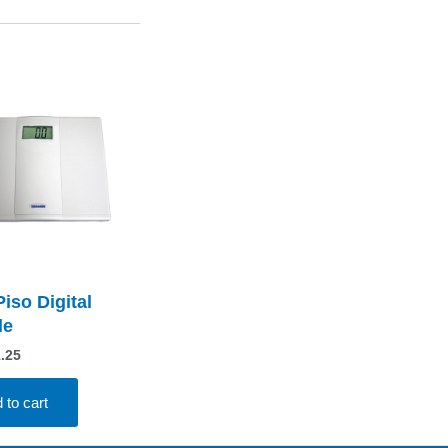
iso Digital
le
1.25
 to cart