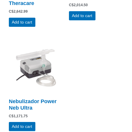
Theracare
C$
2,014.50
C$
2,642.99
Add to cart
Add to cart
Nebulizador Power
Neb Ultra
C$
1,171.75
Add to cart