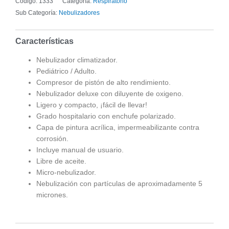
Código:
1333
Categoría:
Respiratorio
quantity
Sub Categoría:
Nebulizadores
Características
Nebulizador climatizador.
Pediátrico / Adulto.
Compresor de pistón de alto rendimiento.
Nebulizador deluxe con diluyente de oxigeno.
Ligero y compacto, ¡fácil de llevar!
Grado hospitalario con enchufe polarizado.
Capa de pintura acrílica, impermeabilizante contra
corrosión.
Incluye manual de usuario.
Libre de aceite.
Micro-nebulizador.
Nebulización con partículas de aproximadamente 5
micrones.