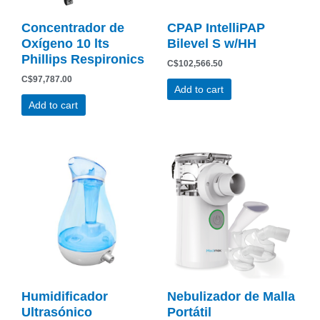
Concentrador de
CPAP IntelliPAP
Oxígeno 10 lts
Bilevel S w/HH
Phillips Respironics
C$
102,566.50
C$
97,787.00
Add to cart
Add to cart
Humidificador
Nebulizador de Malla
Ultrasónico
Portátil