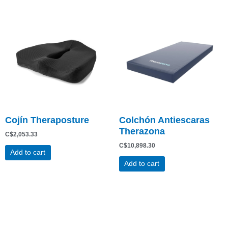
Cojín Theraposture
Colchón Antiescaras
Therazona
C$
2,053.33
C$
10,898.30
Add to cart
Add to cart