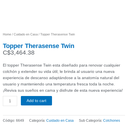
Home
/
Cuidado en Casa
/ Topper Therasense Twin
Topper Therasense Twin
C$
3,464.38
El topper Therasense Twin esta diseñado para renovar cualquier
colchón y extender su vida útil, le brinda al usuario una nueva
experiencia de descanso adaptándose a la anatomía natural del
usuario y manteniendo una temperatura fresca toda la noche.
¡Reviva sus sueños en cama y disfrute de esta nueva experiencia!
Add to cart
Topper
Therasense
Twin
Código:
6649
Categoría:
Cuidado en Casa
Sub Categoría:
Colchones
quantity