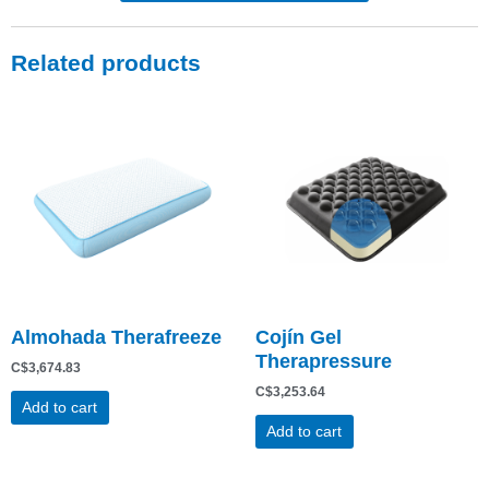
Related products
Almohada Therafreeze
Cojín Gel
Therapressure
C$
3,674.83
C$
3,253.64
Add to cart
Add to cart