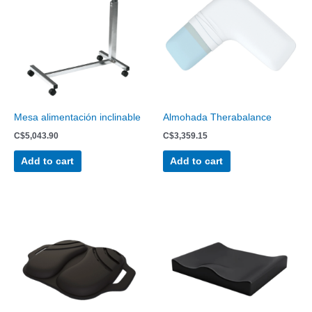
Mesa alimentación inclinable
Almohada Therabalance
C$
5,043.90
C$
3,359.15
Add to cart
Add to cart