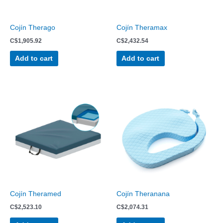
Cojín Therago
Cojín Theramax
C$
1,905.92
C$
2,432.54
Add to cart
Add to cart
Cojín Theramed
Cojín Theranana
C$
2,523.10
C$
2,074.31