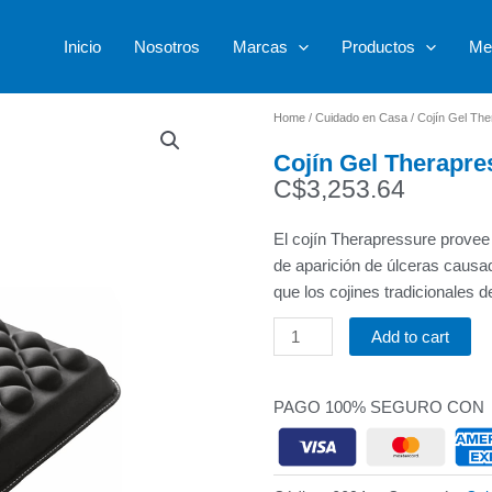
Inicio
Nosotros
Marcas
Productos
Me
Home
/
Cuidado en Casa
/ Cojín Gel Th
Cojín Gel Therapre
C$
3,253.64
El cojín Therapressure provee 
de aparición de úlceras causa
que los cojines tradicionales 
Add to cart
Cojín
Gel
Therapressure
PAGO 100% SEGURO CON
quantity