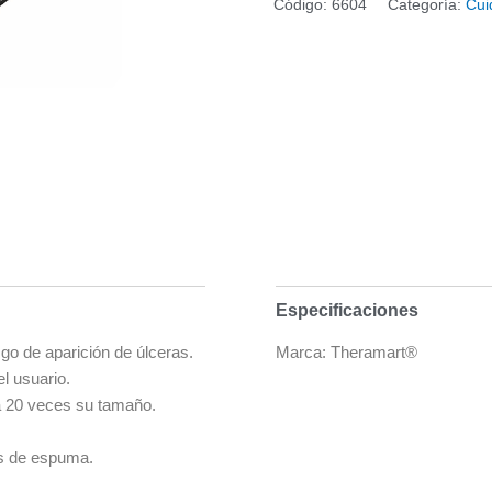
Código:
6604
Categoría:
Cui
Especificaciones
sgo de aparición de úlceras.
Marca: Theramart®
l usuario.
ta 20 veces su tamaño.
es de espuma.